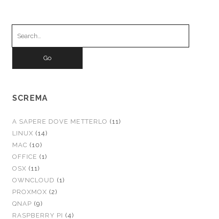
Search
for:
SCREMA
A SAPERE DOVE METTERLO
(11)
LINUX
(14)
MAC
(10)
OFFICE
(1)
OSX
(11)
OWNCLOUD
(1)
PROXMOX
(2)
QNAP
(9)
RASPBERRY PI
(4)