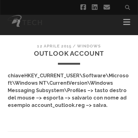
facebook
linkedin
email
12 APRILE 2015
/
WINDOWS
OUTLOOK ACCOUNT
chiaveHKEY_CURRENT_USER\Software\Microso
ft\Windows NT\CurrentVersion\Windows
Messaging Subsystem\Profiles –> tasto destro
del mouse –> esporta –> salvarlo con nome ad
esempio account_outlook.reg –> salva.