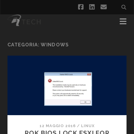
facebook
linkedin
email
CATEGORIA:
WINDOWS
12 MAGGIO 2016
/
LINUX
ROK BIOS LOCK ESXI FOR