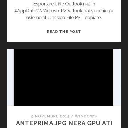
Esportare il file Outlook.nk2 in
%AppData%\Microsoft\Outlook dal vecchio pc
insieme al Classico File PST copiare…
OUTLOOK
READ THE POST
E
I
CONTATTI
NON
SALVATI
9 NOVEMBRE 2015
/
WINDOWS
ANTEPRIMA JPG NERA GPU ATI