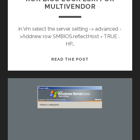
MULTIVENDOR
in Vm select the server, setting -> advanced -
>Addnew row SMBIOS.reflectHost = TRUE .
HP…
ROK
READ THE POST
BIOS
LOCK
ESXI
FOR
MULTIVENDOR