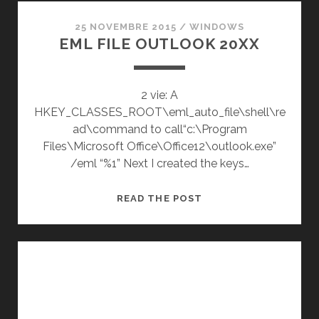
25 NOVEMBRE 2015
/
WINDOWS
EML FILE OUTLOOK 20XX
2 vie: A
HKEY_CLASSES_ROOT\eml_auto_file\shell\re
ad\command to call“c:\Program
Files\Microsoft Office\Office12\outlook.exe”
/eml “%1” Next I created the keys…
EML
READ THE POST
FILE
OUTLOOK
20XX