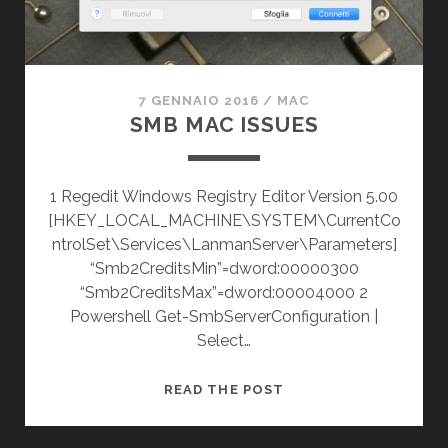
7 GENNAIO 2016
/
MAC
SMB MAC ISSUES
1 Regedit Windows Registry Editor Version 5.00
[HKEY_LOCAL_MACHINE\SYSTEM\CurrentCo
ntrolSet\Services\LanmanServer\Parameters]
“Smb2CreditsMin”=dword:00000300
“Smb2CreditsMax”=dword:00004000 2
Powershell Get-SmbServerConfiguration |
Select…
SMB
READ THE POST
MAC
ISSUES