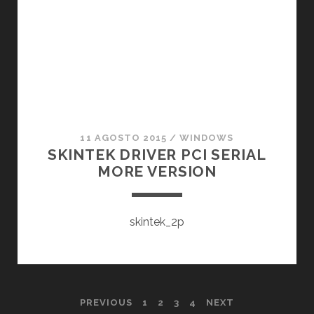
IN
PANNELLO
DI
CONTROLLO
11 AGOSTO 2015
/
WINDOWS
SKINTEK DRIVER PCI SERIAL
MORE VERSION
skintek_2p
PAGINAZIONE
PREVIOUS
1
2
3
4
NEXT