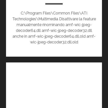
C:\Program Files\Common Files\ATI
Technologies\Multimedia Disattivare la feature
manualmente rinominando amf-wic-jpeg-
decoder64.dll amf-wic-jpeg-decoder32.dll
anche in amf-wic-jpeg-decoder64.dll.old amf-
wic-jpeg-decoder32.dll.old