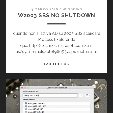
4 MARZO 2016
/
WINDOWS
W2003 SBS NO SHUTDOWN
quando non si attiva AD su 2003 SBS scaricare
Process Explorer da
qua: http://technet.microsoft.com/en-
us/sysinternals/bb896653.aspx mettere in…
W2003
READ THE POST
SBS
NO
SHUTDOWN