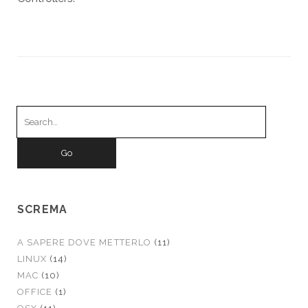
Search
for:
SCREMA
A SAPERE DOVE METTERLO
(11)
LINUX
(14)
MAC
(10)
OFFICE
(1)