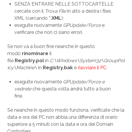
SENZA ENTRARE NELLE SOTTOCARTELLE
cercate con il
Trova File
in alto a destra i files
XML (cercando
*.XML
);
eseguite nuovamente
GPUpdate/Force
e
verificare che non ci siano errori.
Se non va a buon fine neanche in questo
modo
rinominare
il
file
Registry.pol
in
C:\Windows\System32\GroupPol
icy\Machine\
in
Registry.bak
e
riavviare il PC
.
eseguite nuovamente
GPUpdate/Force e
vedrete
che questa volta andrà tutto a buon
fine.
Se neanche in questo modo funziona, verificate che la
data e ora del PC non abbia una differenza di orario
superiore a 5 minuti con la data e ora dei Domain
Controllers.