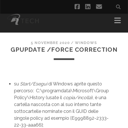
facebook
linkedin
email
5 NOVEMBRE 2020
/
WINDOWS
GPUPDATE /FORCE CORRECTION
su
Start/Esegui
di Windows aprite questo
percorso: C:\programdata\Microsoft\Group
Policy\History (usate il
copia/incolla
), è una
cartella nascosta con al suo interno tante
sottocartelle nominate con il GUID delle
singole policy ad esempio {E9998892-2333-
22-33-aaa66};